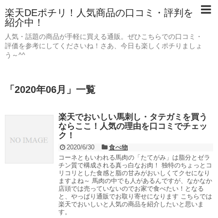
楽天DEポチリ！人気商品の口コミ・評判を
紹介中！
人気・話題の商品が手軽に買える通販。ぜひこちらでの口コミ・
評価を参考にしてくださいね！さあ、今日も楽しくポチりましょ
う～^^
「
2020年06月
」
一覧
楽天でおいしい馬刺し・タテガミを買う
ならここ！人気の理由を口コミでチェッ
ク！
2020/6/30
食べ物
コーネともいわれる馬肉の「たてがみ」は脂分とゼラ
チン質で構成される真っ白なお肉！ 独特のちょっとコ
リコリとした食感と脂の甘みがおいしくてクセになり
ますよね～ 馬肉の中でも人があるんですが、なかなか
店頭では売っていないのでお家で食べたい！となる
と、やっぱり通販でお取り寄せになります こちらでは
楽天でおいしいと人気の商品を紹介したいと思いま
す。