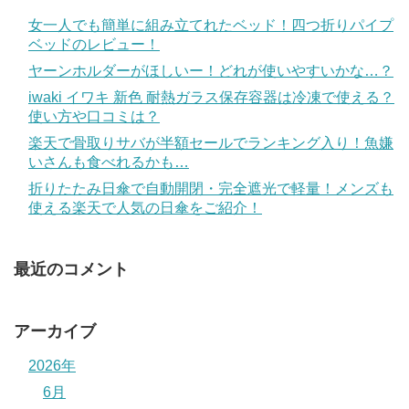
女一人でも簡単に組み立てれたベッド！四つ折りパイプ
ベッドのレビュー！
ヤーンホルダーがほしいー！どれが使いやすいかな…？
iwaki イワキ 新色 耐熱ガラス保存容器は冷凍で使える？
使い方や口コミは？
楽天で骨取りサバが半額セールでランキング入り！魚嫌
いさんも食べれるかも…
折りたたみ日傘で自動開閉・完全遮光で軽量！メンズも
使える楽天で人気の日傘をご紹介！
最近のコメント
アーカイブ
2026年
6月