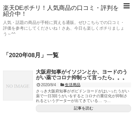
楽天DEポチリ！人気商品の口コミ・評判を
紹介中！
人気・話題の商品が手軽に買える通販。ぜひこちらでの口コミ・
評価を参考にしてくださいね！さあ、今日も楽しくポチりましょ
う～^^
「
2020年08月
」
一覧
大阪府知事がイソジンとか、ヨードのう
がい薬でコロナ抑制って言ったら。。。
2020/8/4
生活用品
さっき大阪府知事がポピドンヨードがはいったうがい
薬で一日3回うがいをするとコロナの重症化が抑制さ
れるというデーターが出てきている… っ...
記事を読む