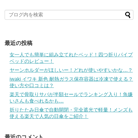
最近の投稿
女一人でも簡単に組み立てれたベッド！四つ折りパイプ
ベッドのレビュー！
ヤーンホルダーがほしいー！どれが使いやすいかな…？
iwaki イワキ 新色 耐熱ガラス保存容器は冷凍で使える？
使い方や口コミは？
楽天で骨取りサバが半額セールでランキング入り！魚嫌
いさんも食べれるかも…
折りたたみ日傘で自動開閉・完全遮光で軽量！メンズも
使える楽天で人気の日傘をご紹介！
最近のコメント